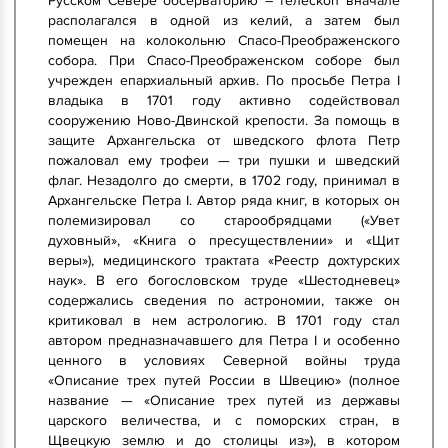
Русском Севере обсерваторию – телескоп вначале
располагался в одной из келий, а затем был
помещен на колокольню Спасо-Преображенского
собора. При Спасо-Преображенском соборе был
учрежден епархиальный архив. По просьбе Петра I
владыка в 1701 году активно содействовал
сооружению Ново-Двинской крепости. За помощь в
защите Архангельска от шведского флота Петр
пожаловал ему трофеи — три пушки и шведский
флаг. Незадолго до смерти, в 1702 году, принимал в
Архангельске Петра I. Автор ряда книг, в которых он
полемизировал со старообрядцами («Увет
духовный», «Книга о пресуществлении» и «Щит
веры»), медицинского трактата «Реестр дохтурских
наук». В его богословском труде «Шестодневец»
содержались сведения по астрономии, также он
критиковал в нем астрологию. В 1701 году стал
автором предназначавшего для Петра I и особенно
ценного в условиях Северной войны труда
«Описание трех путей России в Швецию» (полное
название — «Описание трех путей из державы
царского величества, и с поморских стран, в
Щвецкую землю и до столицы из»), в котором