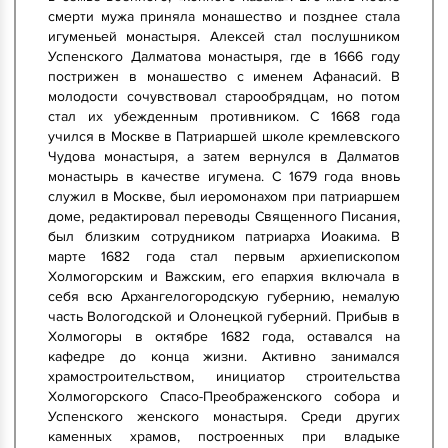
смерти мужа приняла монашество и позднее стала
игуменьей монастыря. Алексей стал послушником
Успенского Далматова монастыря, где в 1666 году
пострижен в монашество с именем Афанасий. В
молодости сочувствовал старообрядцам, но потом
стал их убежденным противником. С 1668 года
учился в Москве в Патриаршей школе кремлевского
Чудова монастыря, а затем вернулся в Далматов
монастырь в качестве игумена. С 1679 года вновь
служил в Москве, был иеромонахом при патриаршем
доме, редактировал переводы Священного Писания,
был близким сотрудником патриарха Иоакима. В
марте 1682 года стал первым архиепископом
Холмогорским и Важским, его епархия включала в
себя всю Архангелогородскую губернию, немалую
часть Вологодской и Олонецкой губерний. Прибыв в
Холмогоры в октябре 1682 года, оставался на
кафедре до конца жизни. Активно занимался
храмостроительством, инициатор строительства
Холмогорского Спасо-Преображенского собора и
Успенского женского монастыря. Среди других
каменных храмов, построенных при владыке