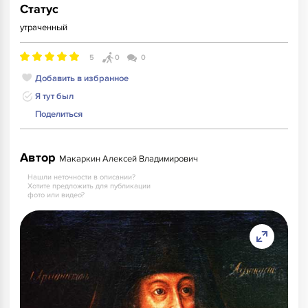
Статус
утраченный
5
0
0
Добавить в избранное
Я тут был
Поделиться
Автор
Макаркин Алексей Владимирович
Нашли неточности в описании?
Хотите предложить для публикации
фото или видео?