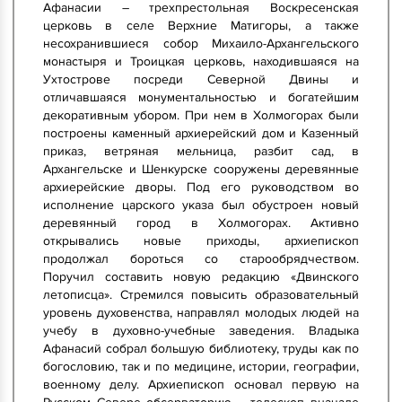
Афанасии – трехпрестольная Воскресенская
церковь в селе Верхние Матигоры, а также
несохранившиеся собор Михаило-Архангельского
монастыря и Троицкая церковь, находившаяся на
Ухтострове посреди Северной Двины и
отличавшаяся монументальностью и богатейшим
декоративным убором. При нем в Холмогорах были
построены каменный архиерейский дом и Казенный
приказ, ветряная мельница, разбит сад, в
Архангельске и Шенкурске сооружены деревянные
архиерейские дворы. Под его руководством во
исполнение царского указа был обустроен новый
деревянный город в Холмогорах. Активно
открывались новые приходы, архиепископ
продолжал бороться со старообрядчеством.
Поручил составить новую редакцию «Двинского
летописца». Стремился повысить образовательный
уровень духовенства, направлял молодых людей на
учебу в духовно-учебные заведения. Владыка
Афанасий собрал большую библиотеку, труды как по
богословию, так и по медицине, истории, географии,
военному делу. Архиепископ основал первую на