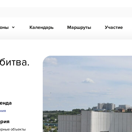
ионы
Календарь
Маршруты
Участие
битва.
ренда
ния
ория
урные объекты