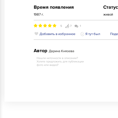
Время появления
Статус
1987 г.
живой
5
7
1
Добавить в избранное
Я тут был
Поде
Автор
Дарина Князева
Нашли неточности в описании?
Хотите предложить для публикации
фото или видео?