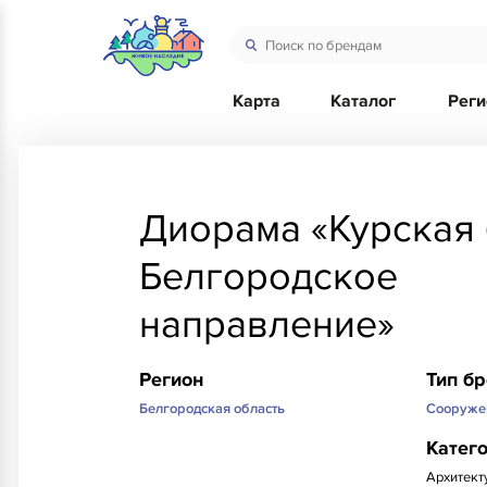
Карта
Каталог
Рег
Диорама «Курская 
Белгородское
направление»
Регион
Тип б
Белгородская область
Сооруже
Катег
Архитект