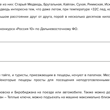
 из них: Старый Медведь, Брутальная, Кайлан, Сухая, Риммская, Ис
дведь интересна тем, что даже летом, при температуре +32С лед, к
ьшом расстоянии друг от друга, порой в несколько десятков кил
конкурса «Россия 10» по Дальневосточному ФО.
тайге, и туристы, приезжающим в пещеры, ночуют в палатках. Ме
 Некоторые пещеры просты для посещения неподготовленными
ровска и Биробиджана на поезде или автомобиле. Также можно до
ан – Теплые ключи, можно подъехать на машине максимально близк