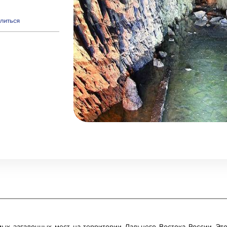
литься
мых загадочных мест на территории Дальнего Востока России. Эт