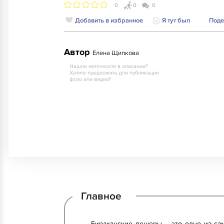
0
0
0
Добавить в избранное
Я тут был
Поде
Автор
Елена Щипкова
Нашли неточности в описании?
Хотите предложить для публикации
фото или видео?
Главное
Бираканские пещеры – это одно из са