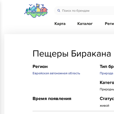
Карта
Каталог
Рег
Пещеры Биракана
Регион
Тип б
Еврейская автономная область
Природа
Катег
Природны
Время появления
Статус
живой