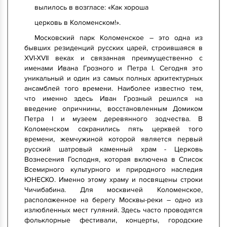
вылилось в возгласе: «Как хороша
церковь в Коломенском!».
Московский парк Коломенское – это одна из
бывших резиденций русских царей, строившаяся в
XVI-XVII веках и связанная преимущественно с
именами Ивана Грозного и Петра I. Сегодня это
уникальный и один из самых полных архитектурных
ансамблей того времени. Наиболее известно тем,
что именно здесь Иван Грозный решился на
введение опричнины, восстановленным Домиком
Петра I и музеем деревянного зодчества. В
Коломенском сохранились пять церквей того
времени, жемчужиной которой является первый
русский шатровый каменный храм - Церковь
Вознесения Господня, которая включена в Список
Всемирного культурного и природного наследия
ЮНЕСКО. Именно этому храму и посвящены строки
Чичибабина. Для москвичей Коломенское,
расположенное на берегу Москвы-реки – одно из
излюбленных мест гуляний. Здесь часто проводятся
фольклорные фестивали, концерты, городские