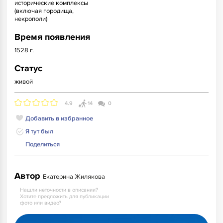
исторические комплексы
(включая городища,
некрополи)
Время появления
1528 г.
Статус
живой
4.9
14
0
Добавить в избранное
Я тут был
Поделиться
Автор
Екатерина Жилякова
Нашли неточности в описании?
Хотите предложить для публикации
фото или видео?