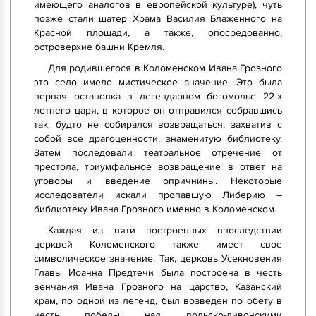
имеющего аналогов в европейской культуре), чуть
позже стали шатер Храма Василия Блаженного на
Красной площади, а также, опосредованно,
островерхие башни Кремля.
Для родившегося в Коломенском Ивана Грозного
это село имело мистическое значение. Это была
первая остановка в легендарном богомолье 22-х
летнего царя, в которое он отправился собравшись
так, будто не собирался возвращаться, захватив с
собой все драгоценности, знаменитую библиотеку.
Затем последовали театральное отречение от
престола, триумфальное возвращение в ответ на
уговоры и введение опричнины. Некоторые
исследователи искали пропавшую Либерию –
библиотеку Ивана Грозного именно в Коломенском.
Каждая из пяти построенных впоследствии
церквей Коломенского также имеет свое
символическое значение. Так, церковь Усекновения
Главы Иоанна Предтечи была построена в честь
венчания Ивана Грозного на царство, Казанский
храм, по одной из легенд, был возведен по обету в
честь победы над польско-ливонскими