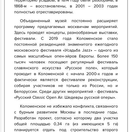
территорию усадьбы, в 1814 году были разобраны, в
1868-м – восстановлены, в 2001 – 2003 годах
полностью отреставрированы.
Объединенный музей постоянно расширяет
программу предлагаемых москвичам мероприятий.
Здесь проходят концерты, разнообразные выставки,
фестивали. С 2019 года Коломенское стало
постоянной резиденцией знаменитого ежегодного
московского фестиваля «Усадьба Jazz» – одного из
самых масштабных опен-эйров Европы. Более 150
тысяч человек посещают регулярный фестиваль
славянского искусства «Русское поле», который
проходит в Коломенской с начала 2000-х годов и
фактически является фестивалем реконструкции,
собирая участников не только из России, но и
Белоруссии. Среди других мероприятий - фестиваль
«Русский Classic Open Air. Шедевры русской оперы».
Коломенское не избежало конфликта, связанного
с бурным развитием Москвы в последние годы.
Разработан проект, согласно которому два участка
общей площадью 0,34 га (из имеющихся 5 га)
планируется отдать под строительство второго