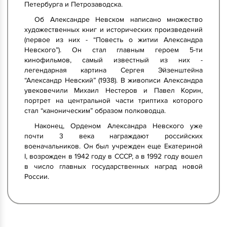
Петербурга и Петрозаводска.
Об Александре Невском написано множество
художественных книг и исторических произведений
(первое из них - “Повесть о житии Александра
Невского”). Он стал главным героем 5-ти
кинофильмов, самый известный из них -
легендарная картина Сергея Эйзенштейна
“Александр Невский” (1938). В живописи Александра
увековечили Михаил Нестеров и Павел Корин,
портрет на центральной части триптиха которого
стал “каноническим” образом полководца.
Наконец, Орденом Александра Невского уже
почти 3 века награждают российских
военачальников. Он был учрежден еще Екатериной
I, возрожден в 1942 году в СССР, а в 1992 году вошел
в число главных государственных наград новой
России.