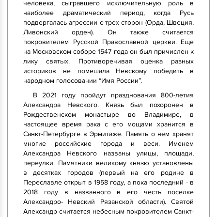
человека, сыгравшего исключительную роль в
наиболее драматический период, когда Русь
подвергалась агрессии с трех сторон (Орда, Швеция,
Ливонский орден). Он также считается
покровителем Русской Православной церкви. Еще
на Московском соборе 1547 года он был причислен к
лику святых. Противоречивая оценка разных
историков не помешала Невскому победить в
народном голосовании “Имя России”.
В 2021 году пройдут празднования 800-летия
Александра Невского. Князь был похоронен в
Рождественском монастыре во Владимире, в
настоящее время рака с его мощами хранится в
Санкт-Петербурге в Эрмитаже. Память о нем хранят
многие российские города и веси. Именем
Александра Невского названы улицы, площади,
переулки. Памятники великому князю установлены
в десятках городов (первый на его родине в
Переславле открыт в 1958 году, а пока последний - в
2018 году в названного в его честь поселке
Александро- Невский Рязанской области). Святой
Александр считается небесным покровителем Санкт-