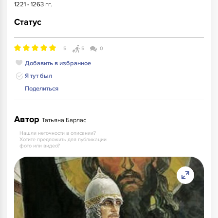
1221 - 1263 гг.
Статус
5
5
0
Добавить в избранное
Я тут был
Поделиться
Автор
Татьяна Барлас
Нашли неточности в описании?
Хотите предложить для публикации
фото или видео?