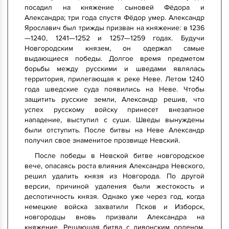
посадил на княжение сыновей Фёдора и
Александра; три года спустя Фёдор умер. Александр
Ярославич был трижды призван на княжение: в 1236
—1240, 1241—1252 и 1257—1259 годах. Будучи
Новгородским князем, он одержал самые
выдающиеся победы. Долгое время предметом
борьбы между русскими и шведами являлась
территория, прилегающая к реке Неве. Летом 1240
года шведские суда появились на Неве. Чтобы
защитить русские земли, Александр решив, что
успех русскому войску принесет внезапное
нападение, выступил с суши. Шведы вынуждены
были отступить. После битвы на Неве Александр
получил свое знаменитое прозвище Невский.
После победы в Невской битве новгородское
вече, опасаясь роста влияния Александра Невского,
решил удалить князя из Новгорода. По другой
версии, причиной удаления были жестокость и
деспотичность князя. Однако уже через год, когда
немецкие войска захватили Псков и Изборск,
новгородцы вновь призвали Александра на
княжение. Решающая битва с ливонским орденом,