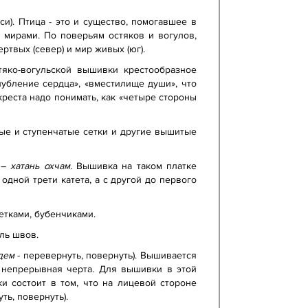
и). Птица - это и существо, помогавшее в
 мирами. По поверьям остяков и вогулов,
ртвых (север) и мир живых (юг).
тяко-вогульской вышивки крестообразное
лубление сердца», «вместилище души», что
реста надо понимать, как «четыре стороны
ые и ступенчатые сетки и другие вышитые
» –
хатань охчам
.
Вышивка на таком платке
одной трети катета, а с другой до первого
тками, бубенчиками.
ль швов.
дем
- перевернуть, повернуть). Вышивается
 непрерывная черта. Для вышивки в этой
и состоит в том, что на лицевой стороне
ть, повернуть).