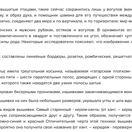
вышитые птицами, такие сейчас сохранились лишь у вогулов (манс
му, и образ духа, и помощник шамана для его путешествия между
атно, соединяют два мира и по вертикали, и по горизонтали: мир ме
нских и мужских рубахах, остяков и вогулов. В орнаментах ос
аключенного в квадрат и поставленного на угол, обозначает «уг
илы рода. Некоторые исследователи поясняют, что изображение к
х составлены линейные бордюры, розетки, ромбические, решетчат
ты) имела треугольная косынка, называемая «татарским платком
из пяти – шести параллельных полос, доходящих с одной стороны 
 которого также находятся две узкие полосы шитья.
рирован бисерными пронизками, нашивками заканчивающимися моне
ышивка на них была небольших размеров, украшала углы и шла вдо
ть видов вышивки. Самый старинный -
керем-ханчь
- (от хант. –
кере
ную соприкасающимися друг к другу. Таким образом, получается
темно-синий и красный Отличительная черта этой техники вышивк
роятно она получила свое название (от хант. –
кередем
- переверну