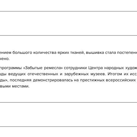
нием большого количества ярких тканей, вышивка стала постепенно
чено.
 программы «Забытые ремесла» сотрудники Центра народных худож
онды ведущих отечественных и зарубежных музеев. Итогом их ис
ды», последняя демонстрировалась на престижных всероссийских 
овыми местами.