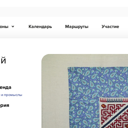
ионы
Календарь
Маршруты
Участие
ий
ренда
и и промыслы
ория