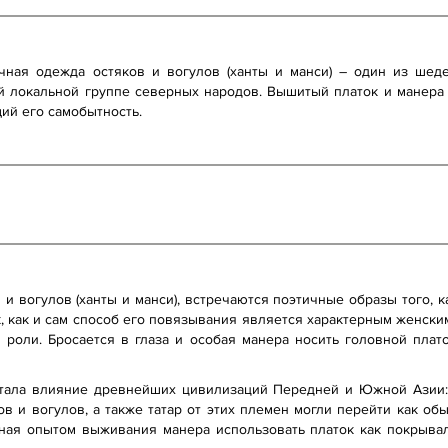
ая одежда остяков и вогулов (ханты и манси) – один из шедев
й локальной группе северных народов. Вышитый платок и манера
ий его самобытность.
и вогулов (ханты и манси), встречаются поэтичные образы того, к
к, как и сам способ его повязывания является характерным женск
й роли. Бросается в глаза и особая манера носить головной плат
тала влияние древнейших цивилизаций Передней и Южной Азии: 
ов и вогулов, а также татар от этих племен могли перейти как о
анная опытом выживания манера использовать платок как покрыв