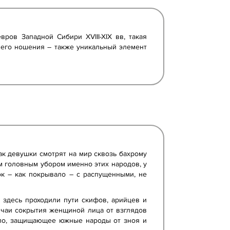
ров Западной Сибири XVIII-XIX вв, такая
 его ношения – также уникальный элемент
ак девушки смотрят на мир сквозь бахрому
им головным убором именно этих народов, у
ок – как покрывало – с распущенными, не
здесь проходили пути скифов, арийцев и
бычаи сокрытия женщиной лица от взглядов
ало, защищающее южные народы от зноя и