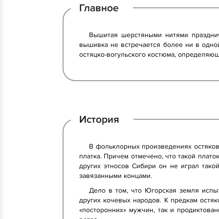
Главное
Вышитая шерстяными нитями праздничн
вышивка не встречается более ни в одно
остяцко-вогульского костюма, определяющ
История
В фольклорных произведениях остяков 
платка. Причем отмечено, что такой плато
других этносов Сибири он не играл тако
завязанными концами.
Дело в том, что Югорская земля испы
других кочевых народов. К предкам остяк
«посторонних» мужчин, так и продиктов