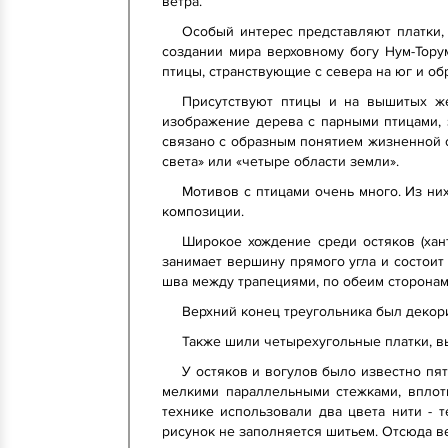
ветра.
Особый интерес представляют платки, 
создании мира верховному богу Нум-Тору
птицы, странствующие с севера на юг и обр
Присутствуют птицы и на вышитых же
изображение дерева с парными птицами, з
связано с образным понятием жизненной с
света» или «четыре области земли».
Мотивов с птицами очень много. Из ни
композиции.
Широкое хождение среди остяков (хан
занимает вершину прямого угла и состоит 
шва между трапециями, по обеим сторонам
Верхний конец треугольника был деко
Также шили четырехугольные платки, в
У остяков и вогулов было известно пя
мелкими параллельными стежками, вплот
технике использовали два цвета нити - 
рисунок не заполняется шитьем. Отсюда ве