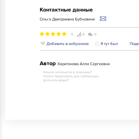
Контактные данные
Ольга Дмитриевна Бубновене
5
0
0
Добавить в избранное
Я тут был
Поде
Автор
Харитонова Алла Сергеевна
Нашли неточности в описании?
Хотите предложить для публикации
фото или видео?