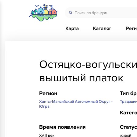
Карта
Каталог
Рег
Остяцко-вогульск
вышитый платок
Регион
Тип б
Ханты-Мансийский Автономный Округ -
Традици
Югра
Катег
Время появления
Статус
XVIII век
живой