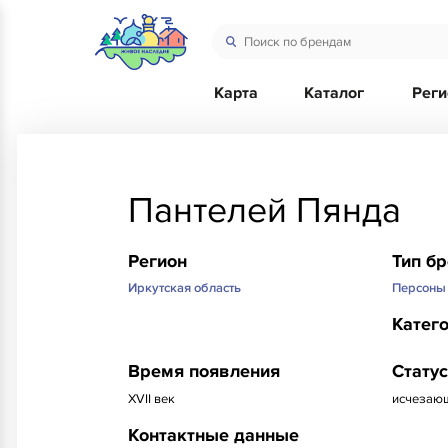
Карта
Каталог
Рег
Пантелей Пянда
Регион
Тип б
Иркутская область
Персоны
Катег
Время появления
Статус
XVII век
исчезаю
Контактные данные