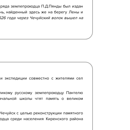
тряда землепроходца П.Д.Пянды был издан
ень, найденный здесь же на берегу Лены и
626 года через Чечуйский волок вышел на
ми экспедиции совместно с жителями сел
еликому русскому землепроходцу Пантелю
ачальной школы чтят память о великом
.Чечуйск с целью реконструкции памятного
ходца среди населения Киренского района