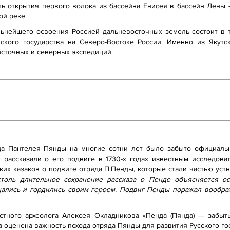
ь открытия первого волока из бассейна Енисея в бассейн Лены – 
ой реке.
ьнейшего освоения Россией дальневосточных земель состоит в 
йского государства на Северо-Востоке России. Именно из Якутс
осточных и северных экспедиций.
ца Пантелея Пянды на многие сотни лет было забыто официаль
 рассказали о его подвиге в 1730-х годах известным исследов
ких казаков о подвиге отряда П.Пенды, которые стали частью уст
столь длительное сохранение рассказа о Пенде объясняется о
щались и гордились своим героем. Подвиг Пенды поражал вообр
стного археолога Алексея Окладникова «Пенда (Пянда) — забыты
оценена важность похода отряда Пянды для развития Русского госу