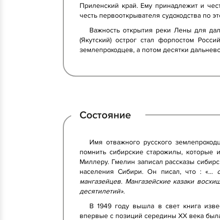
Приленский край. Ему принадлежит и чест
честь первооткрывателя судоходства по эт
Важность открытия реки Лены для дал
(Якутский) острог стал форпостом Росси
землепроходцев, а потом десятки дальнев
Состояние
Имя отважного русского землепроход
помнить сибирские старожилы, которые и
Миллеру. Гмелин записал рассказы сибирс
населения Сибири. Он писал, что : «…
мангазейцев. Мангазейские казаки восхи
десятилетий».
В 1949 году вышла в свет книга изве
впервые с позиций середины XX века была 