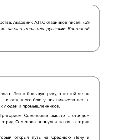
ства. Академик А.П.Окладников писал: «
За
жив начало открытию русскими Восточной
ала в Лин в большую реку, а по той де по
… и огненного бою у них никакова нет…»,
лых людей и промышленников.
 Григорием Семеновым вместе с отрядом
отряд Семенова вернулся назад, а отряд
оторый открыл путь на Среднюю Лену и