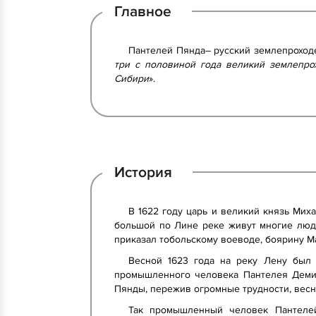
Главное
Пантелей Пянда– русский землепроходе
три с половиной года великий землепро
Сибири
».
История
В 1622 году царь и великий князь Мих
большой по Лине реке живут многие люди
приказал тобольскому воеводе, боярину М
Весной 1623 года на реку Лену был
промышленного человека Пантелея Демид
Пянды, пережив огромные трудности, весно
Так промышленный человек Пантеле