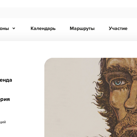
ионы
Календарь
Маршруты
Участие
ренда
ория
щий