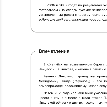
В 2006 и 2007 годах по результатам 
фотоальбом «По следам русских землепрох
установленный рядом с крестом, была вмо
р.Лену русский землепроходец первооткры
Впечатления
В с.Чечуйск на возвышенном берегу 
Чечуйск и Вешнякова, и камень в память 
Речники Ленского пароходства, прох
Демидовичу Пянде (Сафонову) и его б
землепроходце, положившему начало селу
Летом 2021 года членами вышеуказанно
креста и камня в месте выхода отряда П
Иркутской области и других населенных п