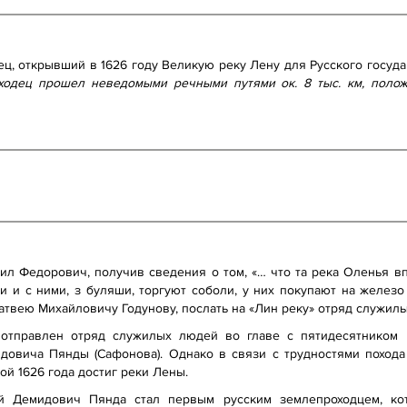
ц, открывший в 1626 году Великую реку Лену для Русского государ
ходец прошел неведомыми речными путями ок. 8 тыс. км, поло
аил Федорович, получив сведения о том, «… что та река Оленья вп
 и с ними, з буляши, торгуют соболи, у них покупают на железо 
атвею Михайловичу Годунову, послать на «Лин реку» отряд служи
 отправлен отряд служилых людей во главе с пятидесятником
овича Пянды (Сафонова). Однако в связи с трудностями похода 
й 1626 года достиг реки Лены.
й Демидович Пянда стал первым русским землепроходцем, к