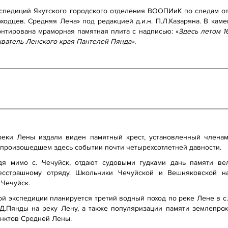
экспедиций Якутского городского отделения ВООПИиК по следам о
одцев. Средняя Лена» под редакцией д.и.н. П.Л.Казаряна. В кам
нтирована мраморная памятная плита с надписью: «
Здесь летом 1
ватель Ленского края Пантелей Пянда».
реки Лены издали виден памятный крест, установленный члена
о произошедшем здесь событии почти четырехсотлетней давности.
одя мимо с. Чечуйск, отдают судовыми гудками дань памяти в
есстрашному отряду. Школьники Чечуйской и Вешняковской н
 Чечуйск.
й экспедиции планируется третий водный поход по реке Лене в с
.Д.Пянды на реку Лену, а также популяризации памяти землепро
унктов Средней Лены.