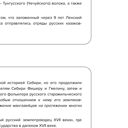
Тунгусского (Чечуйского) волока, а также
том, что заложенный через 9 лет Ленский
ка отправлялись отряды русских казаков-
ной историей Сибири, но его продолжали
ателям Сибири Фишеру и Гмелину, затем и
ного фольклора русского старожильческого
собым отношением к нему его земляков-
ажение мангазейцев на протяжении многих
й русский землепроходец XVII века», где
дарства в далеком XVII веке.