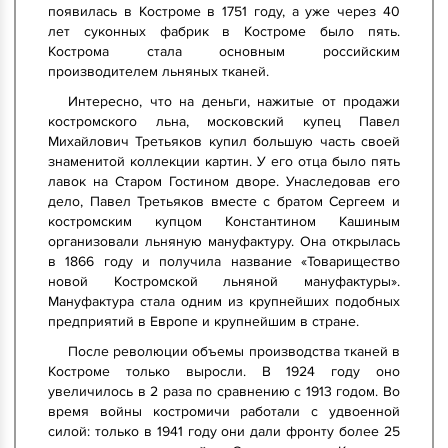
появилась в Костроме в 1751 году, а уже через 40
лет суконных фабрик в Костроме было пять.
Кострома стала основным российским
производителем льняных тканей.
Интересно, что на деньги, нажитые от продажи
костромского льна, московский купец Павел
Михайлович Третьяков купил большую часть своей
знаменитой коллекции картин. У его отца было пять
лавок на Старом Гостином дворе. Унаследовав его
дело, Павел Третьяков вместе с братом Сергеем и
костромским купцом Константином Кашиным
организовали льняную мануфактуру. Она открылась
в 1866 году и получила название «Товарищество
новой Костромской льняной мануфактуры».
Мануфактура стала одним из крупнейших подобных
предприятий в Европе и крупнейшим в стране.
После революции объемы производства тканей в
Костроме только выросли. В 1924 году оно
увеличилось в 2 раза по сравнению с 1913 годом. Во
время войны костромичи работали с удвоенной
силой: только в 1941 году они дали фронту более 25