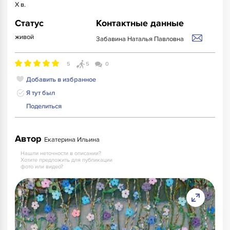
X в.
Статус
Контактные данные
живой
Забавина Наталья Павловна
5
5
0
Добавить в избранное
Я тут был
Поделиться
Автор
Екатерина Ильина
Нашли неточности в описании?
Хотите предложить для публикации
фото или видео?