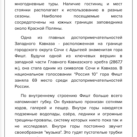
многодневные туры. Наличие гостиниц и мест
стоянки располагает к использованию в разные
сезоны. Наиболее посещаемые места
сосредоточены на южных границах заповедника
около Красной Поляны.
Одна из главных достопримечательностей
Западного Кавказа - расположенная на границе
городского округа Сочи с Адыгеей знаменитая гора
Фишт. Будучи одной из ключевых вершин в
западной части Главного Кавказского хребта (2867,7
м.), она стала одним из символов Сочи и Кавказа. В
национальном голосовании “Россия 10” гора Фишт
заняла 69 место среди достопримечательностей
России.
По внутреннему строению Фишт больше всего
напоминает губку. Он буквально пронизан сотнями
ходов, галерей и пещер. Внутри горы находятся
подземные водопады, озёра, ледники и огромные
трещины-провалы, систему которых никто пока так и
не исследовал. Внутри горы постоянно звучит
своеобразная "музыка". Это гудят пустотелые трубки