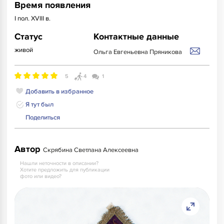
Время появления
I пол. XVIII в.
Статус
Контактные данные
живой
Ольга Евгеньевна Пряникова
5
4
1
Добавить в избранное
Я тут был
Поделиться
Автор
Скрябина Светлана Алексеевна
Нашли неточности в описании?
Хотите предложить для публикации
фото или видео?