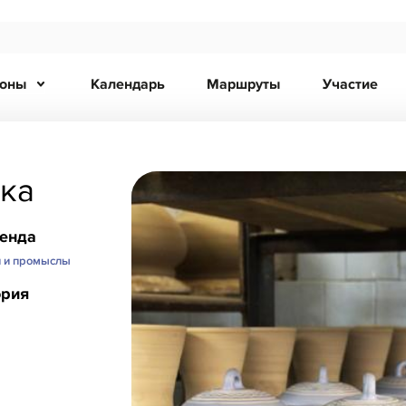
ионы
Календарь
Маршруты
Участие
ика
ренда
и и промыслы
ория