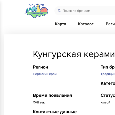
Карта
Каталог
Рег
Кунгурская керам
Регион
Тип б
Пермский край
Традици
Катег
Время появления
Статус
XVII век
живой
Контактные данные