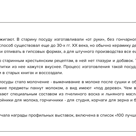
игают. В старину посуду изготавливали «от руки», без гончарно
способ существовал еще до 30-х гг. ХХ века, но обычно керамику 
ли отливать в гипсовых формах, а для штучного производства все 
о старинным крестьянским рецептам, в ней нет глазури и добавок.
апитки из нее кажутся вкуснее. Процесс изготовления такой посу
в старых книгах и воссоздали.
осуды стало молочение - вымачивание в молоке после сушки и об
акие предметы пахнут молоком, а вид имеют «под дерево». Чем 
вают специальным составом из пчелиного воска и льняного масла
йники для молока, горчичники - для студня, корчаги для зерна и б
учала награды профильных выставок, включена в список «100 лучши