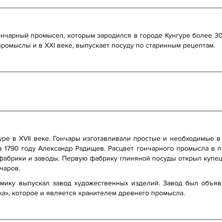
гончарный промысел, которым зародился в городе Кунгуре более 30
ромыслы и в XXI веке, выпускает посуду по старинным рецептам.
ре в XVII веке. Гончары изготавливали простые и необходимые в 
в 1790 году Александр Радищев. Расцвет гончарного промысла в 
фабрики и заводы. Первую фабрику глиняной посуды открыл купец И
чаров.
амику выпускал завод художественных изделий. Завод был объявл
а», которое и является хранителем древнего промысла.