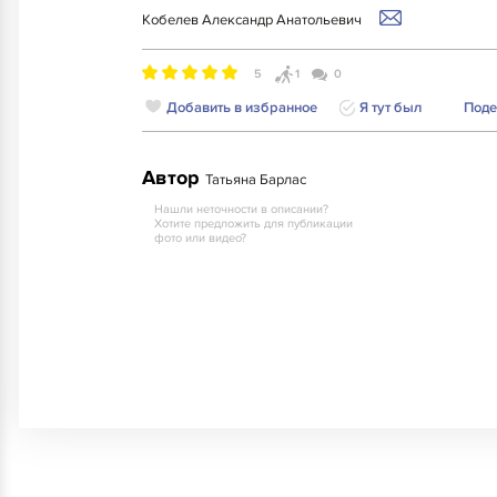
Кобелев Александр Анатольевич
5
1
0
Добавить в избранное
Я тут был
Поде
Автор
Татьяна Барлас
Нашли неточности в описании?
Хотите предложить для публикации
фото или видео?