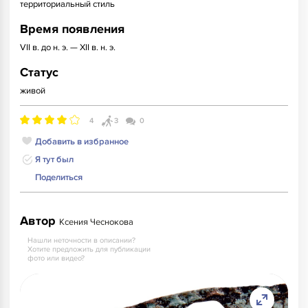
территориальный стиль
Время появления
VII в. до н. э. — XII в. н. э.
Статус
живой
4
3
0
Добавить в избранное
Я тут был
Поделиться
Автор
Ксения Чеснокова
Нашли неточности в описании?
Хотите предложить для публикации
фото или видео?