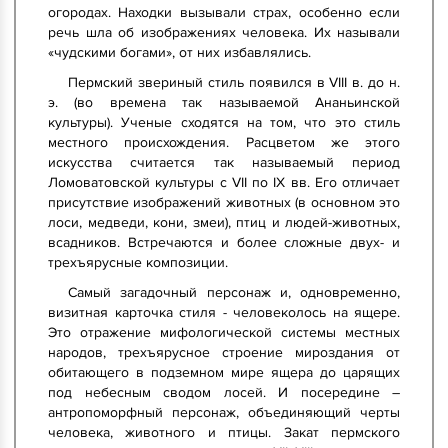
огородах. Находки вызывали страх, особенно если
речь шла об изображениях человека. Их называли
«чудскими богами», от них избавлялись.
Пермский звериный стиль появился в VIII в. до н.
э. (во времена так называемой Ананьинской
культуры). Ученые сходятся на том, что это стиль
местного происхождения. Расцветом же этого
искусства считается так называемый период
Ломоватовской культуры с VII по IX вв. Его отличает
присутствие изображений животных (в основном это
лоси, медведи, кони, змеи), птиц и людей-животных,
всадников. Встречаются и более сложные двух- и
трехъярусные композиции.
Самый загадочный персонаж и, одновременно,
визитная карточка стиля - человеколось на ящере.
Это отражение мифологической системы местных
народов, трехъярусное строение мироздания от
обитающего в подземном мире ящера до царящих
под небесным сводом лосей. И посередине –
антропоморфный персонаж, объединяющий черты
человека, животного и птицы. Закат пермского