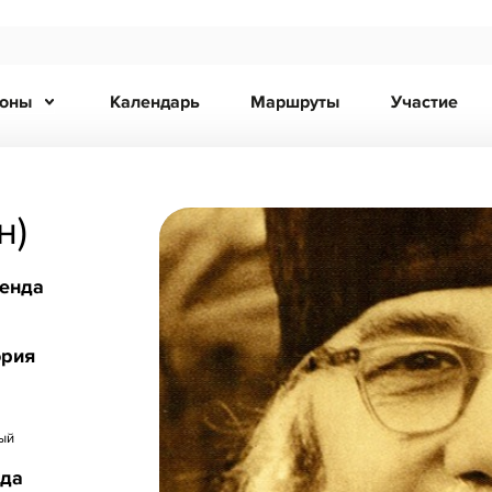
ионы
Календарь
Маршруты
Участие
н)
ренда
ория
ый
нда