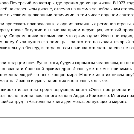
ово-Печерский монастырь, где прожил до конца жизни. В 1973 год
лей на стареньком диване, отвечал на письма за небольшим столо
ние высокими церковными отличиями, в том числе орденом святого
тали приезжать православные люди из различных регионов страны,
сразу после Литургии он начинал прием верующих, который продол
езу. Современники вспоминали, что архимандрит Иоанн не ходил,
м, кому была нужна его помощь – за это его называли «скорый п
лжительную беседу, и тогда он сам начинал отвечать на еще не за
ли «старцем всея Руси», хотя, будучи скромным человеком, он не л
 возраста и болезней архимандрит Иоанн уже не мог принимать
ножества людей со всех концов мира. Многие из этих писем оп
а отца Иоанна изданы на многих иностранных языках.
широко известная среди верующих книга «Опыт построения исп
та, после чтения покаянного канона Андрея Критского. Многим пра
вшийся труд - «Настольная книга для монашествующих и мирян».