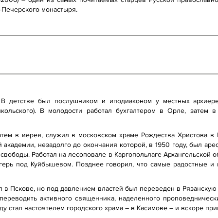
-Печерского монастыря.
 В детстве был послушником и иподиаконом у местных архиер
икольского). В молодости работал бухгалтером в Орле, затем в
затем в иерея, служил в московском храме Рождества Христова в
академии, незадолго до окончания которой, в 1950 году, был аре
свободы. Работал на лесоповале в Каргопольлаге Архангельской о
герь под Куйбышевом. Позднее говорил, что самые радостные и
 в Пскове, но под давлением властей был переведен в Рязанскую 
переводить активного священника, наделенного проповедническ
оду стал настоятелем городского храма – в Касимове – и вскоре пр