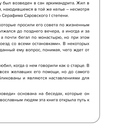
у был возведен в сан архимандрита. Жил в
м, находившемся в той же келье – несмотря
 Серафима Саровского I степени.
 которые просили его совета по жизненным
жался до позднего вечера, а иногда и за
 а почти бегал по монастырю, но при этом
оезд со всеми остановками». В некоторых
данный ему вопрос, понимая, чего ждет от
юбил, когда о нем говорили как о старце. В
 всех желавших его помощи, но до самого
убликованы и являются наставлениями для
оведи» основана на беседах, которые он
вославным людям эта книга открыла путь к