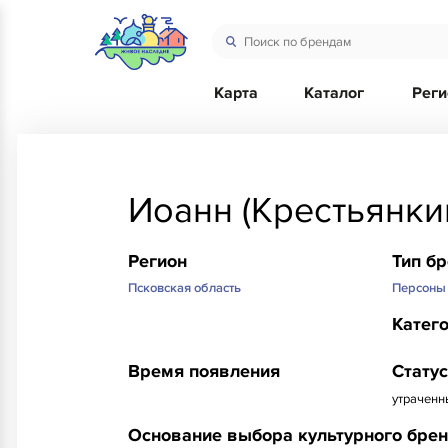
Карта
Каталог
Рег
Иоанн (Крестьянки
Регион
Тип б
Псковская область
Персоны
Катег
Время появления
Статус
утраченн
Основание выбора культурного бре