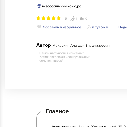
всероссийский конкурс
5
1
0
Добавить в избранное
Я тут был
Поде
Автор
Макаркин Алексей Владимирович
Нашли неточности в описании?
Хотите предложить для публикации
фото или видео?
Главное
Архимандрит Иоанн (Крестьянкин) (191