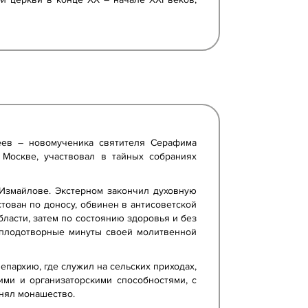
еев – новомученика святителя Серафима
 Москве, участвовал в тайных собраниях
 Измайлове. Экстерном закончил духовную
стован по доносу, обвинен в антисоветской
бласти, затем по состоянию здоровья и без
 плодотворные минуты своей молитвенной
епархию, где служил на сельских приходах,
ими и организаторскими способностями, с
инял монашество.