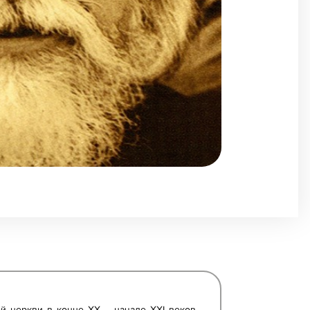
ой церкви в конце ХХ – начале ХХI веков,