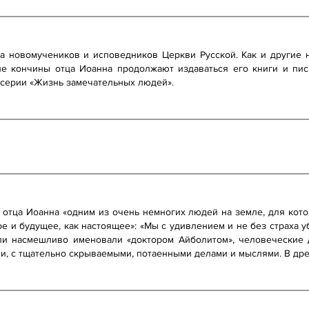
а новомучеников и исповедников Церкви Русской. Как и другие 
ле кончины отца Иоанна продолжают издаваться его книги и пи
 серии «Жизнь замечательных людей».
 отца Иоанна «одним из очень немногих людей на земле, для кот
е и будущее, как настоящее»: «Мы с удивлением и не без страха 
ели насмешливо именовали «доктором Айболитом», человеческие
и, с тщательно скрываемыми, потаенными делами и мыслями. В дре