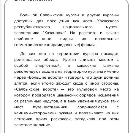
Большой Салбыкский курган и другие курганы
доступны для посещения как часть Хакасского
республиканского национального музея-
заповедника “Казановка”. На рассвете и закате
наиболее явно видны их правильные
геометрические (пирамидальные) формы.
До сих пор на территории кургана проходят
религиозные обряды. Курган считают местом с
особой энергетикой, а хакасские шаманы
рекомендуют входить на территорию кургана именно
через «Большие ворота» и говорят, что духи долины
злятся, если кто-то заходит сюда с иной стороны.
«Салбыкские ворота» — это культовой место на
котором проводятся шаманских обрядов исцеления
от различных недугов, а в знак уважения духов этих
мест путешественники соприкасаются с
камнями-«сторожами» руками и повязывают на них
ленточки ярких раскрасок, загадывая при этом
заветное желание.