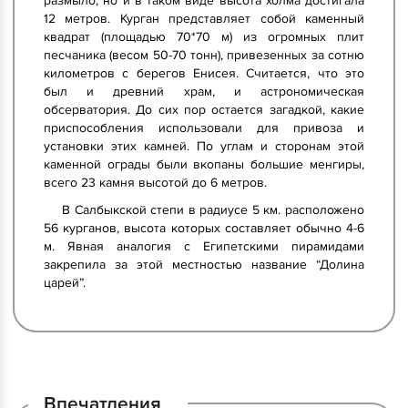
размыло, но и в таком виде высота холма достигала
12 метров. Курган представляет собой каменный
квадрат (площадью 70*70 м) из огромных плит
песчаника (весом 50-70 тонн), привезенных за сотню
километров с берегов Енисея. Считается, что это
был и древний храм, и астрономическая
обсерватория. До сих пор остается загадкой, какие
приспособления использовали для привоза и
установки этих камней. По углам и сторонам этой
каменной ограды были вкопаны большие менгиры,
всего 23 камня высотой до 6 метров.
В Салбыкской степи в радиусе 5 км. расположено
56 курганов, высота которых составляет обычно 4-6
м. Явная аналогия с Египетскими пирамидами
закрепила за этой местностью название “Долина
царей”.
Впечатления