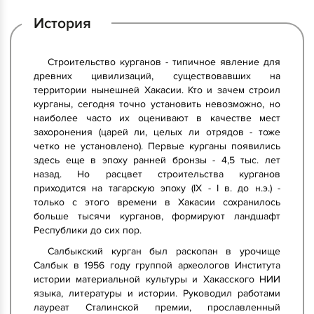
История
Строительство курганов - типичное явление для
древних цивилизаций, существовавших на
территории нынешней Хакасии. Кто и зачем строил
курганы, сегодня точно установить невозможно, но
наиболее часто их оценивают в качестве мест
захоронения (царей ли, целых ли отрядов - тоже
четко не установлено). Первые курганы появились
здесь еще в эпоху ранней бронзы - 4,5 тыс. лет
назад. Но расцвет строительства курганов
приходится на тагарскую эпоху (IX - I в. до н.э.) -
только с этого времени в Хакасии сохранилось
больше тысячи курганов, формируют ландшафт
Республики до сих пор.
Салбыкский курган был раскопан в урочище
Салбык в 1956 году группой археологов Института
истории материальной культуры и Хакасского НИИ
языка, литературы и истории. Руководил работами
лауреат Сталинской премии, прославленный