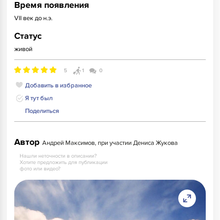
Время появления
VII век до н.э.
Статус
живой
5
1
0
Добавить в избранное
Я тут был
Поделиться
Автор
Андрей Максимов, при участии Дениса Жукова
Нашли неточности в описании?
Хотите предложить для публикации
фото или видео?