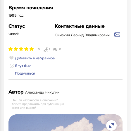
Время появления
1995 год
Статус
Контактные данные
живой
Симакин Леонид Владимирович
5
1
0
Добавить в избранное
Я тут был
Поделиться
Автор
Александр Никулин
Нашли неточности в описании?
Хотите предложить для публикации
фото или видео?