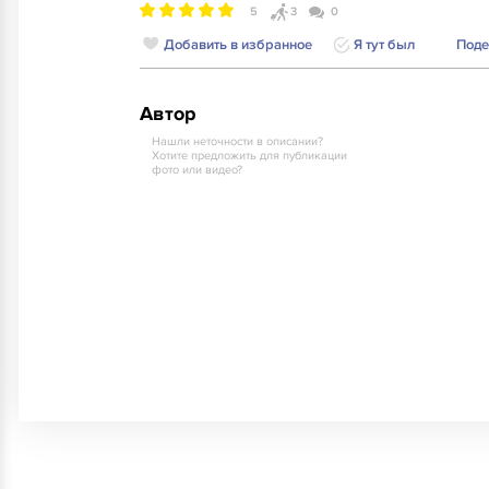
5
3
0
Добавить в избранное
Я тут был
Поде
Автор
Нашли неточности в описании?
Хотите предложить для публикации
фото или видео?