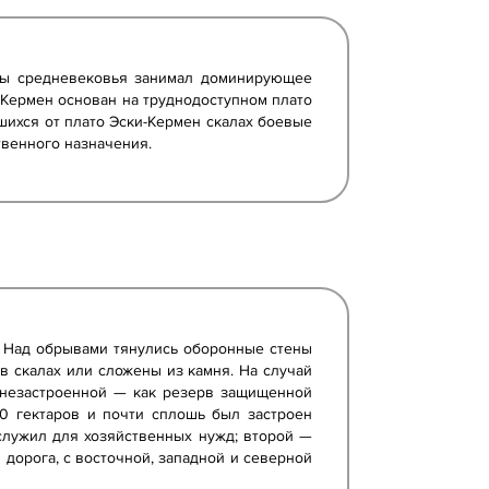
ды средневековья занимал доминирующее
Кермен основан на труднодоступном плато
шихся от плато Эски-Кермен скалах боевые
твенного назначения.
н. Над обрывами тянулись оборонные стены
в скалах или сложены из камня. На случай
 незастроенной — как резерв защищенной
0 гектаров и почти сплошь был застроен
лужил для хозяйственных нужд; второй —
дорога, с восточной, западной и северной