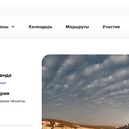
ионы
Календарь
Маршруты
Участие
ренда
ния
ория
урные объекты