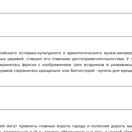
райского историко-культурного и археологического музея-запов
ых церквей, ставших его главными достопримечательностями. У
охранилась фреска с изображением трех всадников в развиваю
храмов сохранилась крещальня, или баптистерий - купель для крещ
ей могут привлечь главные ворота города и колесная дорога, 
, построенная в VI в.; остатки оборонительных стен и усадеб. О