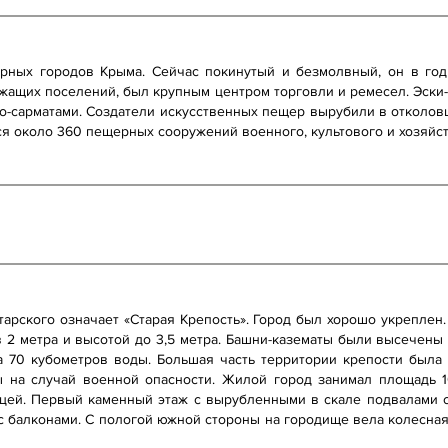
рных городов Крыма. Сейчас покинутый и безмолвный, он в го
жащих поселений, был крупным центром торговли и ремесел. Эски-
фо-сарматами. Создатели искусственных пещер вырубили в отколов
ся около 360 пещерных сооружений военного, культового и хозяйс
тарского означает «Старая Крепость». Город был хорошо укрепле
 2 метра и высотой до 3,5 метра. Башни-казематы были высечены 
а 70 кубометров воды. Большая часть территории крепости была
на случай военной опасности. Жилой город занимал площадь 1
цей. Первый каменный этаж с вырубленными в скале подвалами с
с балконами. С пологой южной стороны на городище вела колесная 