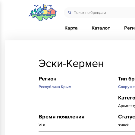
Карта
Каталог
Рег
Эски-Кермен
Регион
Тип б
Республика Крым
Сооруже
Катег
Архитект
Время появления
Статус
VI в.
живой