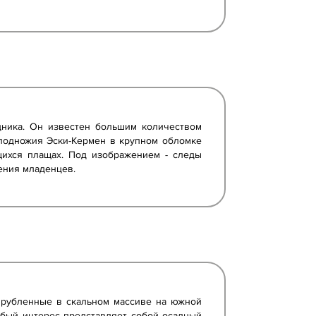
едника. Он известен большим количеством
 подножия Эски-Кермен в крупном обломке
щихся плащах. Под изображением - следы
ения младенцев.
вырубленные в скальном массиве на южной
собый интерес представляет собой осадный