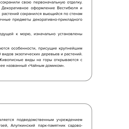
 сохранили свою первоначальную отделку.
в. Декоративное оформление Вестибюля и
х растений сохранился вьющийся по стенам
личные предметы декоративно-прикладного
едущей к морю, изначально установлены
аются особенности, присущие крупнейшим
 видов экзотических деревьев и растений.
 Живописные виды на горы открываются с
днее названный «Чайным домиком».
является подведомственным учреждением
зей, Алупкинский парк-памятник садово-