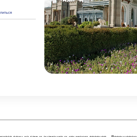
литься
ожился один из самых знаменитых крымских дворцов – Воронцовск