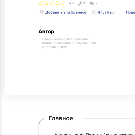
4.9
12
2
Добавить в избранное
Я тут был
Поде
Автор
Нашли неточности в описании?
Хотите предложить для публикации
фото или видео?
Главное
У подножия Ай-Петри в Алупке распол