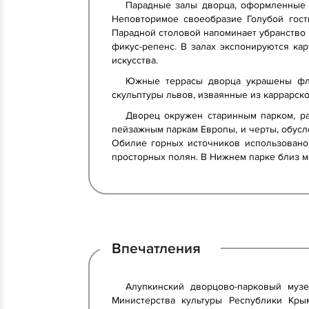
Парадные залы дворца, оформленные в
Неповторимое своеобразие Голубой гост
Парадной столовой напоминает убранство 
фикус-репенс. В залах экспонируются ка
искусства.
Южные террасы дворца украшены фло
скульптуры львов, изваянные из каррарско
Дворец окружен старинным парком, р
пейзажным паркам Европы, и черты, обусл
Обилие горных источников использовано
просторных полян. В Нижнем парке близ м
Впечатления
Алупкинский дворцово-парковый муз
Министерства культуры Республики Крым