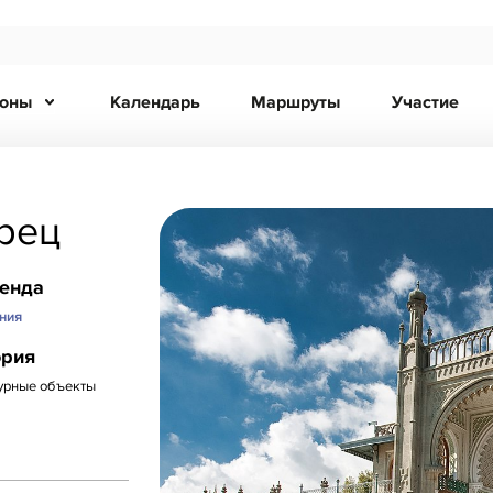
ионы
Календарь
Маршруты
Участие
рец
ренда
ния
ория
урные объекты