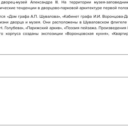
дворец-музей Александра III. На территории музея-заповедн
ические тенденции в дворцово-парковой архитектуре первой полов
ся «Дом графа А.П. Шувалова», «Кабинет графа И.И. Воронцова-Да
изни дворца и музея. Они расположены в Шуваловском флигеле 
Н. Голубева», «Парижский архив», «Поэзия пейзажа. Произведения 
ого корпуса созданы экспозиции «Воронцовская кухня», «Кварт