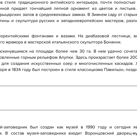
 стиле традиционного английского интерьера, почти полностью
иной придает тончайший лепной орнамент из цветов и листье
рыцарских залов в средневековых замках. В Зимнем саду от стары
ртины и скульптура русских и западноевропейских мастеров, раз
рентийскими фонтанами и вазами. На диабазовой лестнице, в
го мрамора в мастерской итальянского скульптора Бонанни.
аскинувшимся на площади более чем 30 га. В нем удачно сочет
овленные горным рельефом Алупки. Здесь произрастает более 200
 для создания искусственных озер и многочисленных каскадов.
оря в 1834 году был построен в стиле классицизма Павильон, поз
ей-заповедник был создан как музей в 1990 году и сегодня 
. В состав музея-заповедника входит Воронцовский дворец-му