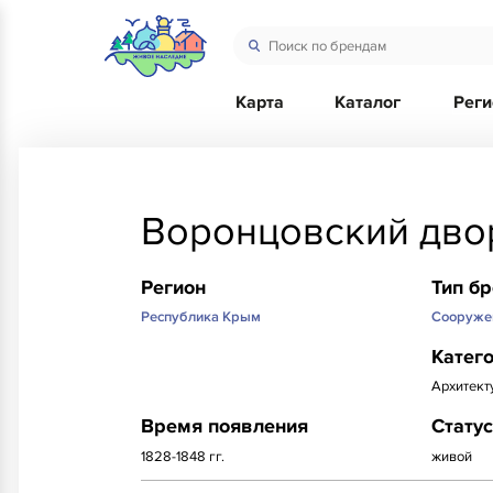
Карта
Каталог
Рег
Воронцовский дво
Регион
Тип б
Республика Крым
Сооруже
Катег
Архитект
Время появления
Статус
1828-1848 гг.
живой