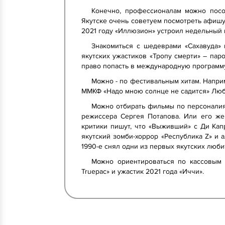
Конечно, профессионалам можно посо
Якутске очень советуем посмотреть афишу 
2021 году «Иллюзион» устроил недельный 
Знакомиться с шедеврами «Сахавуда» 
якутских ужастиков «Тропу смерти» – пар
право попасть в международную программу 
Можно - по фестивальным хитам. Напри
ММКФ «Надо мною солнце не садится» Люб
Можно отбирать фильмы по персоналия
режиссера Сергея Потапова. Или его же
критики пишут, что «Выживший» с Ди Кап
якутский зомби-хоррор «Республика Z» и 
1990-е снял одни из первых якутских люб
Можно ориентироваться по кассовым 
Truepac» и ужастик 2021 года «Иччи».