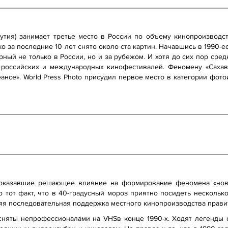
кутия) занимает третье место в России по объему кинопроизводс
ько за последние 10 лет снято около ста картин. Начавшись в 1990-
ный не только в России, но и за рубежом. И хотя до сих пор сре
 российских и международных кинофестивалей. Феномену «Саха
еансе». World Press Photo присудил первое место в категории фо
оказавшие решающее влияние на формирование феномена «ново
 тот факт, что в 40-градусный мороз приятно посидеть нескольк
яя последовательная поддержка местного кинопроизводства прави
яты непрофессионалами на VHSв конце 1990-х. Ходят легенды о