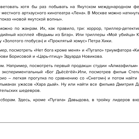
ветовать хотя бы раз побывать на Якутском международном фе
местного артхаусного кинотеатра «Лена». В Москве можно наткнутьс
показ «новой якутской волны».
можно по жанрам. Их, как правило, три: хоррор, триллер-детект
одийный косплей «Ведьмы из Блэр». Или триллеры «Мой убийца» К
«Золотого глобуса») и «Проклятый хомус» Петра Хики.
мер, посмотреть «Нет бога кроме меня» и «Пугало» триумфатора «
ови Борисовой и «Царь-птицу» Эдуарда Новикова.
м. Например, посмотреть первый продакшн студии «Алмазфильм» 
 экспериментальный «Бог Дьёсёгёй».Или, посмотрев фильм Степ
рио – легкая прогулка по сравнению со «Снегом») и потом найт
альманах ужасов «Хара дьай». Ну или найти все фильма Дмитрия Д
ительских шедевров.
сборам. Здесь, кроме «Пугала» Давыдова, в тройку лидеров вх