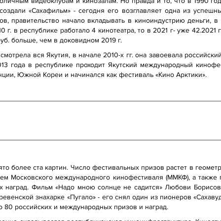
оличным видеоклубам и кинозалам. Но правда и то, что в 1990 го
е создали «Сахафильм» - сегодня его возглавляет одна из успешн
ов, правительство начало вкладывать в киноиндустрию деньги, в 
0 г. в республике работало 4 кинотеатра, то в 2021 г- уже 42.202
б. больше, чем в доковидном 2019 г.
смотрела вся Якутия, в начале 2010-х гг. она завоевала российск
13 года в республике проходит Якутский международный кинофе
нции, Южной Кореи и начинался как фестиваль «Кино Арктики».
ято более ста картин. Число фестивальных призов растет в геометр
лем Московского международного кинофестиваля (ММКФ), а такж
их наград. Фильм «Надо мною солнце не садится» Любови Борисов
еревенской знахарке «Пугало» - его снял один из пионеров «Сахаву
ло 80 российских и международных призов и наград.