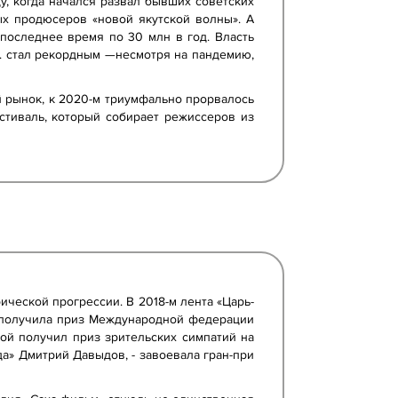
ду, когда начался развал бывших советских
ых продюсеров «новой якутской волны». А
последнее время по 30 млн в год. Власть
1 г. стал рекордным —несмотря на пандемию,
ий рынок, к 2020-м триумфально прорвалось
стиваль, который собирает режиссеров из
ической прогрессии. В 2018-м лента «Царь-
е получила приз Международной федерации
ой получил приз зрительских симпатий на
да» Дмитрий Давыдов, - завоевала гран-при