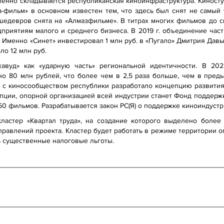
пенно складывается республиканская киноинфраструктура. Киност
ха-фильм» в основном известен тем, что здесь был снят не самый
ошедевров снята на «Алмазфильме». В титрах многих фильмов до 
дприятиям малого и среднего бизнеса. В 2019 г. объединение част
 Именно «Синет» инвестировал 1 млн руб. в «Пугало» Дмитрия Давыд
ло 12 млн руб.
хавуд» как «ударную часть» региональной идентичности. В 20
о 80 млн рублей, что более чем в 2,5 раза больше, чем в пред
те с киносообществом республики разработало концепцию развития
пции, опорной организацией всей индустрии станет Фонд поддерж
50 фильмов. Разрабатывается закон РС(Я) о поддержке киноиндустр
-кластер «Квартал труда», на создание которого выделено боле
равлений проекта. Кластер будет работать в режиме территории о
ь существенные налоговые льготы.