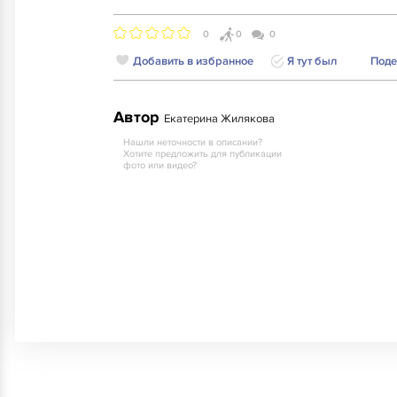
0
0
0
Добавить в избранное
Я тут был
Поде
Автор
Екатерина Жилякова
Нашли неточности в описании?
Хотите предложить для публикации
фото или видео?