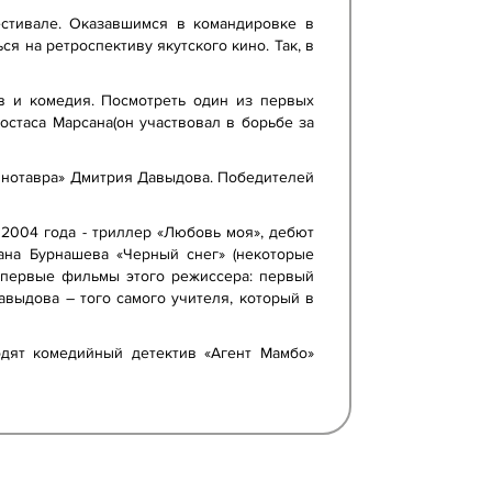
стивале. Оказавшимся в командировке в
я на ретроспективу якутского кино. Так, в
ив и комедия. Посмотреть один из первых
остаса Марсана(он участвовал в борьбе за
Кинотавра» Дмитрия Давыдова. Победителей
2004 года - триллер «Любовь моя», дебют
ана Бурнашева «Черный снег» (некоторые
и первые фильмы этого режиссера: первый
авыдова – того самого учителя, который в
одят комедийный детектив «Агент Мамбо»