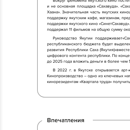
Вокруг феномена якутского кино посте
и не основная площадка «Сахавуда». «Са
Хаана». Значительная часть якутских кин
поддержку якутским кафе, магазинам, пре
поддержки якутского кино «СинетСахавуд».
поддержал 11 фильмов на общую сумму око
Руководство Якутии поддерживает«Са
республиканского бюджета будет выделен
развития Республики Саха (Якутия)»вмес
цифрового контента республики. По конце
до 2025 года вложить деньги в более чем 
В 2022 г. в Якутске открывается арт
Кинопроизводство – одно из ключевых нап
кинорезидентам «Квартала труда» получит
Впечатления