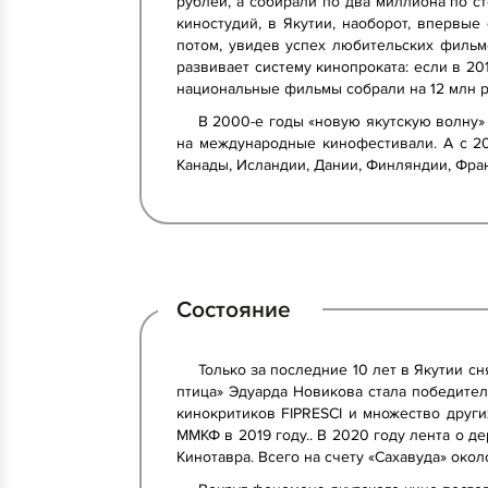
рублей, а собирали по два миллиона по ст
киностудий, в Якутии, наоборот, впервы
потом, увидев успех любительских фильм
развивает систему кинопроката: если в 201
национальные фильмы собрали на 12 млн ру
В 2000-е годы «новую якутскую волну» 
на международные кинофестивали. А с 20
Канады, Исландии, Дании, Финляндии, Фра
Состояние
Только за последние 10 лет в Якутии сн
птица» Эдуарда Новикова стала победите
кинокритиков FIPRESCI и множество друг
ММКФ в 2019 году.. В 2020 году лента о д
Кинотавра. Всего на счету «Сахавуда» око