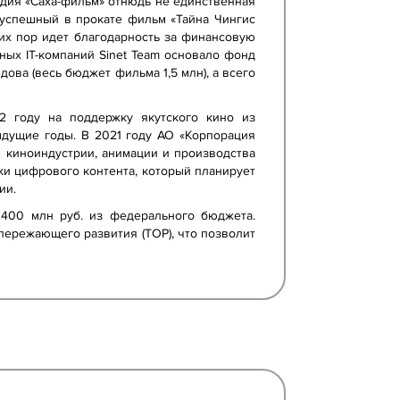
удия «Саха-фильм» отнюдь не единственная
 успешный в прокате фильм «Тайна Чингис
сих пор идет благодарность за финансовую
ных IT-компаний Sinet Team основало фонд
ова (весь бюджет фильма 1,5 млн), а всего
22 году на поддержку якутского кино из
ыдущие годы. В 2021 году АО «Корпорация
 киноиндустрии, анимации и производства
ки цифрового контента, который планирует
ии.
е 400 млн руб. из федерального бюджета.
пережающего развития (ТОР), что позволит