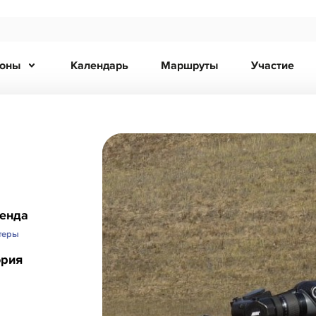
ионы
Календарь
Маршруты
Участие
ренда
теры
ория