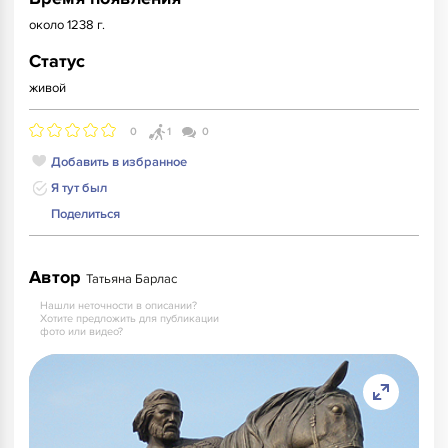
около 1238 г.
Статус
живой
0
1
0
Добавить в избранное
Я тут был
Поделиться
Автор
Татьяна Барлас
Нашли неточности в описании?
Хотите предложить для публикации
фото или видео?