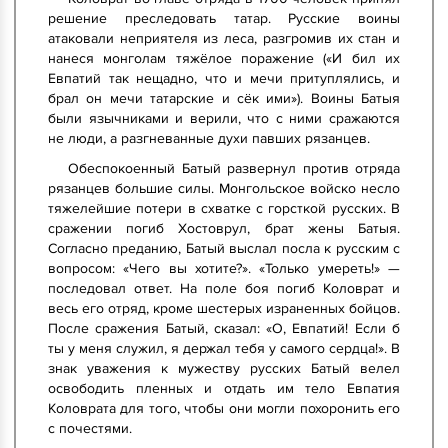
решение преследовать татар. Русские воины
атаковали неприятеля из леса, разгромив их стан и
нанеся монголам тяжёлое поражение («И бил их
Евпатий так нещадно, что и мечи притуплялись, и
брал он мечи татарские и сёк ими»). Воины Батыя
были язычниками и верили, что с ними сражаются
не люди, а разгневанные духи павших рязанцев.
Обеспокоенный Батый развернул против отряда
рязанцев большие силы. Монгольское войско несло
тяжелейшие потери в схватке с горсткой русских. В
сражении погиб Хостоврул, брат жены Батыя.
Согласно преданию, Батый выслал посла к русским с
вопросом: «Чего вы хотите?». «Только умереть!» —
последовал ответ. На поле боя погиб Коловрат и
весь его отряд, кроме шестерых израненных бойцов.
После сражения Батый, сказал: «О, Евпатий! Если б
ты у меня служил, я держал тебя у самого сердца!». В
знак уважения к мужеству русских Батый велел
освободить пленных и отдать им тело Евпатия
Коловрата для того, чтобы они могли похоронить его
с почестями.