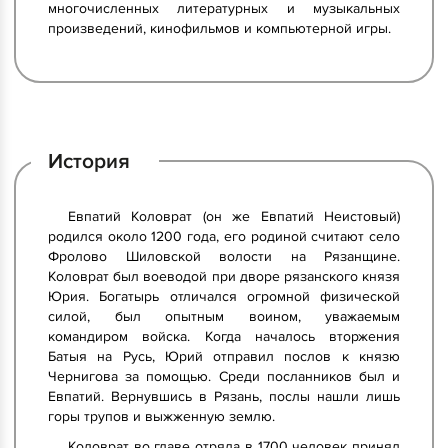
многочисленных литературных и музыкальных
произведений, кинофильмов и компьютерной игры.
История
Евпатий Коловрат (он же Евпатий Неистовый)
родился около 1200 года, его родиной считают село
Фролово Шиловской волости на Рязанщине.
Коловрат был воеводой при дворе рязанского князя
Юрия. Богатырь отличался огромной физической
силой, был опытным воином, уважаемым
командиром войска. Когда началось вторжения
Батыя на Русь, Юрий отправил послов к князю
Чернигова за помощью. Среди посланников был и
Евпатий. Вернувшись в Рязань, послы нашли лишь
горы трупов и выжженную землю.
Коловрат во главе отряда в 1700 человек принял