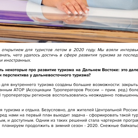
х открытием для туристов летом в 2020 году. Мы взяли интерв
знать, чего удалось достичь в сфере развития туризма за после
 и иностранных.
ть некоторые про развитие туризма на Дальнем Востоке: это далек
и перспектива у дальневосточного туризма?
да для внутреннего туризма созданы большие возможности: закрыт
анным АТОР (Ассоциации Туроператоров России – прим. ред.) бо
 И туроператоры регионов воспользовались неожиданно повышенны
ля туризма и отдыха. Безусловно, для жителей Центральной России
ред нами на первый план выходит задача - сформировать такой ту
ым, и доступным. Одним из таких решений стала чартерная прогр
и планируем продолжить в зимний сезон - 2020. Снежные байкаль