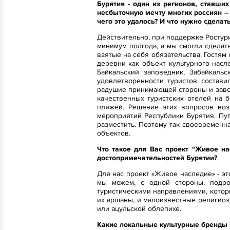
Бурятия - один из регионов, ставши
несбыточную мечту многих россиян –
чего это удалось? И что нужно сделат
Действительно, при поддержке Ростури
минимум полгода, а мы смогли сделать
взятые на себя обязательства. Гостя
деревни как объект культурного насл
Байкальский заповедник, Забайкаль
удовлетворенности туристов состави
радушие принимающей стороны и заво
качественных туристских отелей на 
пляжей. Решение этих вопросов воз
мероприятий Республики Бурятия. Пу
разместить. Поэтому так своевременн
объектов.
Что такое для Вас проект “Живое н
достопримечательностей Бурятии?
Для нас проект «Живое наследие» - э
мы можем, с одной стороны, подро
туристическими направлениями, котор
их аршаны, и малоизвестные религиозн
или ацульской облепихе.
Какие локальные культурные бренды 