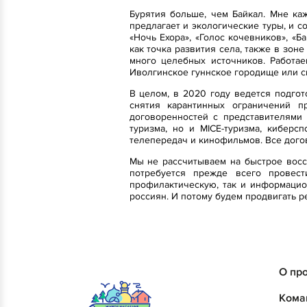
Бурятия больше, чем Байкал. Мне каж
предлагает и экологические туры, и 
«Ночь Ехора», «Голос кочевников», «Б
как точка развития села, также в зо
много целебных источников. Работа
Иволгинское гуннское городище или с
В целом, в 2020 году ведется подгот
снятия карантинных ограничений 
договоренностей с представителями 
туризма, но и MICE-туризма, киберс
телепередач и кинофильмов. Все догов
Мы не рассчитываем на быстрое восс
потребуется прежде всего провес
профилактическую, так и информацион
россиян. И потому будем продвигать 
О пр
Кома