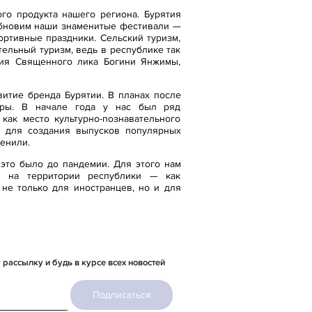
ого продукта нашего региона. Бурятия
зобновим наши знаменитые фестивали —
портивные праздники. Сельский туризм,
ельный туризм, ведь в республике так
ния Священного лика Богини Янжимы,
витие бренда Бурятии. В планах после
уры. В начале года у нас был ряд
как место культурно-познавательного
ку для создания выпусков популярных
менили.
это было до пандемии. Для этого нам
я на территории республики — как
 не только для иностранцев, но и для
рассылку и будь в курсе всех новостей
Подписаться