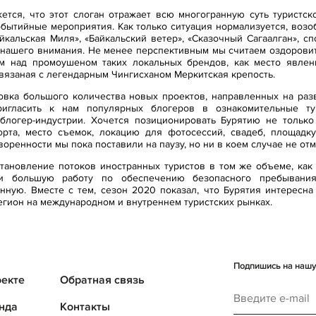
ется, что этот слоган отражает всю многогранную суть туристск
событийные мероприятия. Как только ситуация нормализуется, во
айкальская Миля», «Байкальский ветер», «Сказочный Сагаалган», с
не нашего внимания. Не менее перспективным мы считаем оздоровит
ем над промоушеном таких локальных брендов, как место явле
вязаная с легендарным Чингисханом Меркитская крепость.
овка большого количества новых проектов, направленных на раз
пригласить к нам популярных блогеров в ознакомительные т
блогер-индустрии. Хочется позиционировать Бурятию не только 
порта, место съемок, локацию для фотосессий, свадеб, площад
оренности мы пока поставили на паузу, но ни в коем случае не от
тановление потоков иностранных туристов в том же объеме, как 
ти большую работу по обеспечению безопасного пребывани
ную. Вместе с тем, сезон 2020 показал, что Бурятия интересна
регион на международном и внутреннем туристских рынках.
Подпишись на нашу 
оекте
Обратная связь
нда
Контакты