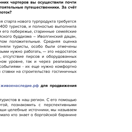
енних чартеров вы осуществили почти
тоятельные путешественники. За счёт
поток?
я старта нового турпродукта требуется
 1400 туристов, и полностью выполнила
и его побережье, старинные семейские
йского буддизма – Иволгинский дацан,
елом положительные. Средняя оценка
олняли туристы, особо были отмечены
ми нужно работать, — это недостаток
, отсутствие пирсов и оборудованных
ном уровне, так и через реализацию
 событиями - их еще нужно комфортно
 ставки на строительство гостиничных
ы
живоенаследие.рф
для продвижения
туристов в наш регион. С его помощью
гой, познакомить с перспективными
наши целебные источники, мы называем
 мало кто знает о боргойской баранине