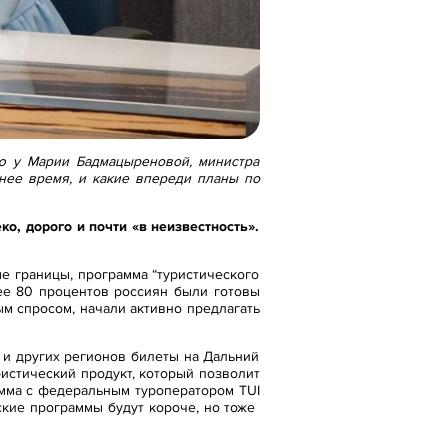
ью у Марии Бадмацыреновой, министра
днее время, и какие впереди планы по
о, дорого и почти «в неизвестность».
ые границы, программа “туристического
лее 80 процентов россиян были готовы
м спросом, начали активно предлагать
 и других регионов билеты на Дальний
ристический продукт, который позволит
амма с федеральным туроператором TUI
ские программы будут короче, но тоже