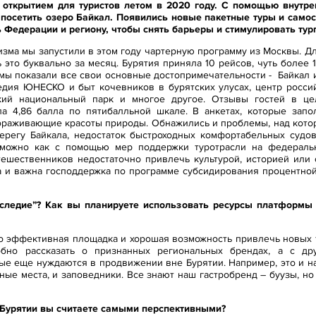
х открытием для туристов летом в 2020 году. С помощью внутр
 посетить озеро Байкал. Появились новые пакетные туры и самос
ь Федерации и региону, чтобы снять барьеры и стимулировать тур
зма мы запустили в этом году чартерную программу из Москвы. Дл
 это буквально за месяц. Бурятия приняла 10 рейсов, чуть более
м мы показали все свои основные достопримечательности - Байкал 
едия ЮНЕСКО и быт кочевников в бурятских улусах, центр росси
ский национальный парк и многое другое. Отзывы гостей в ц
ла 4,86 балла по пятибалльной шкале. В анкетах, которые зап
раживающие красоты природы. Обнажились и проблемы, над которы
берегу Байкала, недостаток быстроходных комфортабельных судов
можно как с помощью мер поддержки туротрасли на федераль
тешественников недостаточно привлечь культурой, историей или
а и важна господдержка по программе субсидирования процентной
аследие”? Как вы планируете использовать ресурсы платформ
то эффективная площадка и хорошая возможность привлечь новых 
бно рассказать о признанных региональных брендах, а с дру
ые еще нуждаются в продвижении вне Бурятии. Например, это и 
ые места, и заповедники. Все знают наш гастробренд – буузы, но
Бурятии вы считаете самыми перспективными?