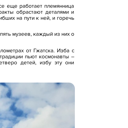
все еще работает племянница
факты обрастают деталями и
бших на пути к ней, и горечь
пять музеев, каждый из них о
лометрах от Гжатска. Изба с
 традиции пьют космонавты –
тверо детей, избу эту они