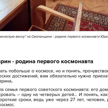
мическую весну" на Смоленщине - родине первого космонавта Юри
арин - родина первого космонавта
нать побольше о космосе, но и понять, прочувств
еских достижений, вам обязательно нужно приех
арина
.
а семья первого советского космонавта: его дом,
кровать
–
одну на четверых детей… И понять, ка
ороткие сроки, ведь уже через 27 лет, человек,
космос.