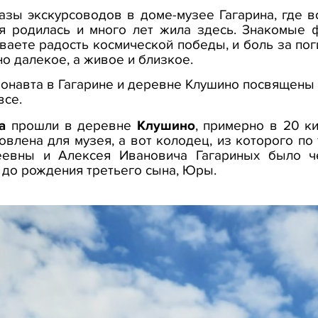
зы экскурсоводов в доме-музее Гагарина, где 
ая родилась и много лет жила здесь. Знакомые 
аете радость космической победы, и боль за поги
но далекое, а живое и близкое.
онавта в Гагарине и деревне Клушино посвящены 
все.
а
прошли в деревне
Клушино
, примерно в 20 ки
влена для музея, а вот колодец, из которого по
евны и Алексея Ивановича Гагариных было че
д до рождения третьего сына, Юры.