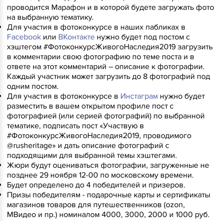
проводится Марафон и в которой будете загружать фото
на выбранную тематику.
Для участия в фотоконкурсе в наших пабликах в
Facebook
или
ВКонтакте
нужно будет под постом с
хэштегом #ФотоконкурсЖивогоНаследия2019 загрузить
в комментарии свою фотографию по теме поста и в
ответе на этот комментарий – описание к фотографии.
Каждый участник может загрузить до 8 фотографий под
одним постом.
Для участия в фотоконкурсе в
Инстаграм
нужно будет
разместить в вашем открытом профиле пост с
фотографией (или серией фотографий) по выбранной
тематике, подписать пост «Участвую в
#ФотоконкурсЖивогоНаследия2019, проводимого
@rusheritage» и дать описание фотографий с
подходящими для выбранной темы хэштегами.
Жюри будут оцениваться фотографии, загруженные не
позднее 29 ноября 12-00 по московскому времени.
Будет определено до 4 победителей и призеров.
Призы победителям - подарочные карты и сертификаты
магазинов товаров для путешественников (ozon,
МВидео и пр.) номиналом 4000, 3000, 2000 и 1000 руб.